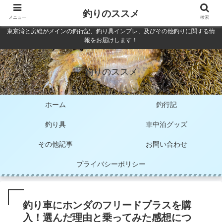
釣りのススメ
メニュー
検索
東京湾と房総がメインの釣行記、釣り具インプレ、及びその他釣りに関する情
報をお届けします！
釣りのススメ
ホーム
釣行記
釣り具
車中泊グッズ
その他記事
お問い合わせ
プライバシーポリシー
釣り車にホンダのフリードプラスを購
入！選んだ理由と乗ってみた感想につ