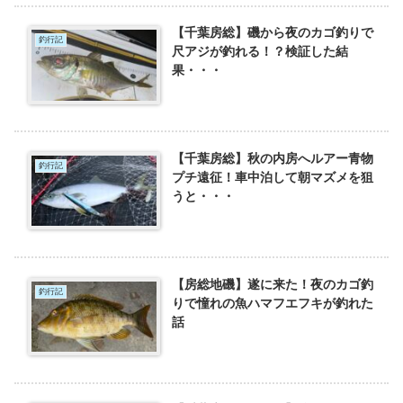
【千葉房総】磯から夜のカゴ釣りで
釣行記
尺アジが釣れる！？検証した結
果・・・
【千葉房総】秋の内房へルアー青物
釣行記
プチ遠征！車中泊して朝マズメを狙
うと・・・
【房総地磯】遂に来た！夜のカゴ釣
釣行記
りで憧れの魚ハマフエフキが釣れた
話