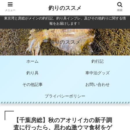
釣りのススメ
メニュー
検索
東京湾と房総がメインの釣行記、釣り具インプレ、及びその他釣りに関する情
報をお届けします！
釣りのススメ
ホーム
釣行記
釣り具
車中泊グッズ
その他記事
お問い合わせ
プライバシーポリシー
【千葉房総】秋のアオリイカの新子調
査に行ったら、思わぬ激ウマ食材をゲ