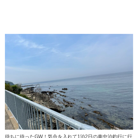
待ちに待ったGW！気合を入れて1泊2日の車中泊釣行に行