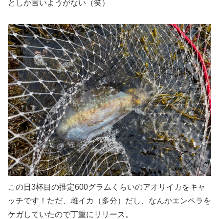
としか言いようがない（笑）
この日3杯目の推定600グラムくらいのアオリイカをキャ
ッチです！ただ、雌イカ（多分）だし、なんかエンペラを
ケガしていたので丁重にリリース。